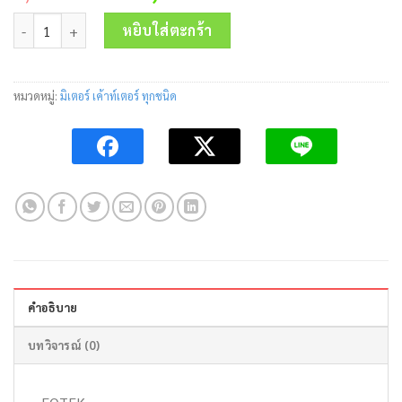
price
price
จำนวน Temperature Controller NT-48Re 90-265V Fotek ชิ้น
was:
is:
หยิบใส่ตะกร้า
3,650.00 บาท.
2,420.00 บาท.
หมวดหมู่:
มิเตอร์ เค้าท์เตอร์ ทุกชนิด
คำอธิบาย
บทวิจารณ์ (0)