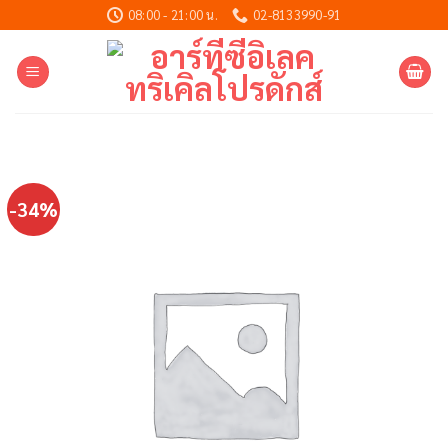
Skip
08:00 - 21:00 น.
02-8133990-91
to
content
-34%