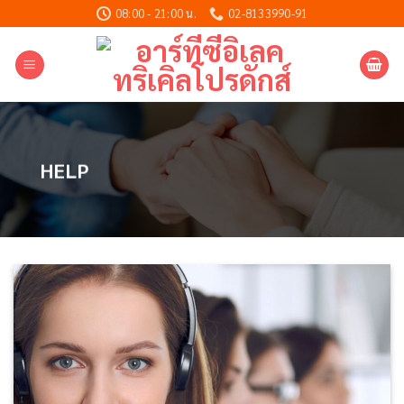
Skip
08:00 - 21:00 น.
02-8133990-91
to
content
HELP