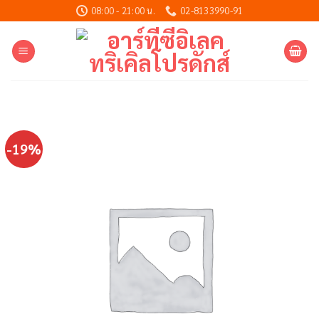
Skip
08:00 - 21:00 น.
02-8133990-91
to
content
-19%