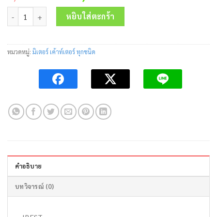
price
price
จำนวน Counter/Timer CRL-R614C 90-250V IBEST ชิ้น
was:
is:
หยิบใส่ตะกร้า
2,500.00 บาท.
2,030.00 บาท.
หมวดหมู่:
มิเตอร์ เค้าท์เตอร์ ทุกชนิด
คำอธิบาย
บทวิจารณ์ (0)