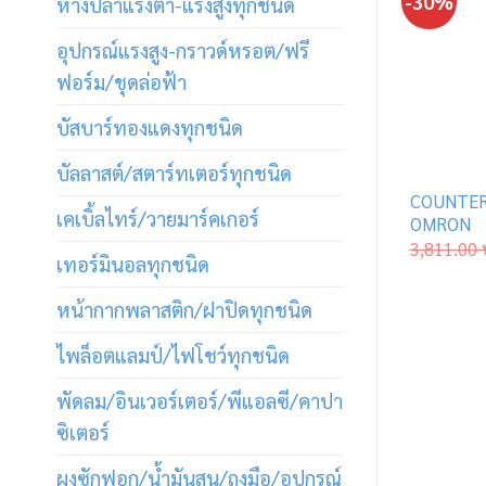
-30%
หางปลาแรงต่ำ-แรงสูงทุกชนิด
อุปกรณ์แรงสูง-กราวด์หรอต/ฟรี
ฟอร์ม/ชุดล่อฟ้า
บัสบาร์ทองแดงทุกชนิด
บัลลาสต์/สตาร์ทเตอร์ทุกชนิด
COUNTER
เคเบิ้ลไทร์/วายมาร์คเกอร์
OMRON
3,811.00
เทอร์มินอลทุกชนิด
หน้ากากพลาสติก/ฝาปิดทุกชนิด
ไพล็อตแลมป์/ไฟโชว์ทุกชนิด
พัดลม/อินเวอร์เตอร์/พีแอลซี/คาปา
ซิเตอร์
ผงซักฟอก/น้ำมันสน/ถุงมือ/อุปกรณ์