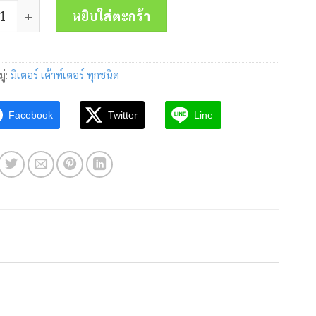
 COUNTER H7CX-AWS-N AC100-240V OMRON ชิ้น
was:
is:
หยิบใส่ตะกร้า
11,748.00 บาท.
8,020.00 บา
ู่:
มิเตอร์ เค้าท์เตอร์ ทุกชนิด
Facebook
Twitter
Line