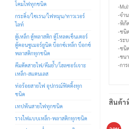
โคมไฟทุกชนิด
-Mul
-จำน
กระดิ่ง/ไซเรน/ไฟหมุน/ทาวเวอร์
-พิก
ไลท์
-ชนิ
ตู้เหล็ก ตู้พลาสติก ตู้โหลดเซ็นเตอร์
-ระบ
ตู้คอนซูเมอร์ยูนิต บ็อกซ์เหล็ก บ็อกซ์
-ชนิ
พลาสติกทุกชนิด
-ขนา
-การ
คีมตัดสายไฟ/คีมย้ำ/โฮลซอร์เจาะ
เหล็ก-สแตนเลส
ท่อร้อยสายไฟ อุปกรณ์ฟิตติ้งทุก
ชนิด
สินค้าท
เทปพันสายไฟทุกชนิด
รางไฟแบบเหล็ก-พลาสติกทุกชนิด