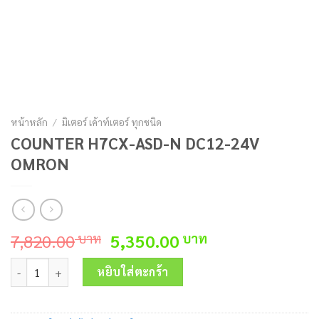
หน้าหลัก
/
มิเตอร์ เค้าท์เตอร์ ทุกชนิด
COUNTER H7CX-ASD-N DC12-24V
OMRON
Original
Current
7,820.00
5,350.00
บาท
บาท
price
price
จำนวน COUNTER H7CX-ASD-N DC12-24V OMRON ชิ้น
was:
is:
หยิบใส่ตะกร้า
7,820.00 บาท.
5,350.00 บาท.