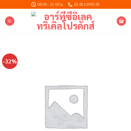
Skip
08:00 - 21:00 น.
02-8133990-91
to
content
-32%