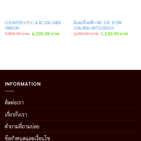
COUNTER H7CC-A AC100-240V
มิเตอร์ไฟฟ้า MF-33E 1P2W
OMRON
15A(45A) MITSUBISHI
ent
Original
Current
Original
Curren
9,896.78
บาท
6,200.00
บาท
2,000.00
บาท
1,120.00
บาท
price
price
price
price
was:
is:
was:
is:
.00 บาท.
9,896.78 บาท.
6,200.00 บาท.
2,000.00 บาท.
1,120.
INFORMATION
ติดต่อเรา
เกี่ยวกับเรา
คำถามที่ถามบ่อย
ข้อกำหนดและเงื่อนไข