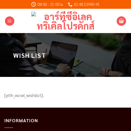
Skip
08:00 - 21:00 น.
02-8133990-91
to
content
WISH LIST
[yith_wcwl_wishlist].
INFORMATION