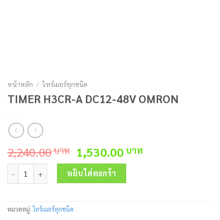
หน้าหลัก
/
ไทร์เมอร์ทุกชนิด
TIMER H3CR-A DC12-48V OMRON
Original
Current
2,240.00
1,530.00
บาท
บาท
price
price
จำนวน TIMER H3CR-A DC12-48V OMRON ชิ้น
was:
is:
หยิบใส่ตะกร้า
2,240.00 บาท.
1,530.00 บาท.
หมวดหมู่:
ไทร์เมอร์ทุกชนิด