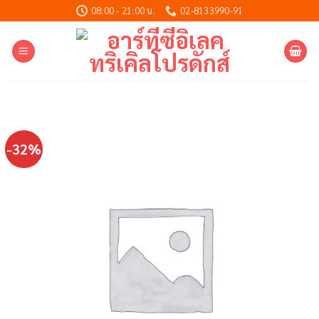
Skip
08:00 - 21:00 น.
02-8133990-91
to
content
-32%