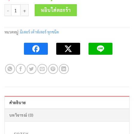
price
price
จำนวน Temperature Controller NT-72Re 90-265V Fotek ชิ้น
was:
is:
หยิบใส่ตะกร้า
4,200.00 บาท.
2,650.00 บาท.
หมวดหมู่:
มิเตอร์ เค้าท์เตอร์ ทุกชนิด
คำอธิบาย
บทวิจารณ์ (0)