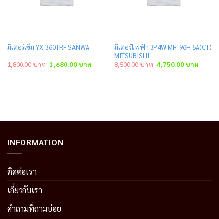
มิเตอร์ไฟฟ้า 3P4W MH-96H 5A(CT)
มิเตอร์เข็ม YX-360TRF SANWA
MITSUBISHI
ent
Original
Current
Original
Curren
1,800.00
บาท
1,680.00
บาท
8,500.00
บาท
4,750.00
บาท
price
price
price
price
was:
is:
was:
is:
.00 บาท.
1,800.00 บาท.
1,680.00 บาท.
8,500.00 บาท.
4,750.
INFORMATION
ติดต่อเรา
เกี่ยวกับเรา
คำถามที่ถามบ่อย