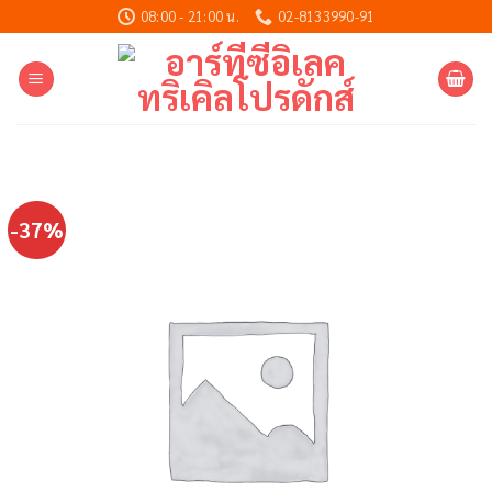
Skip
08:00 - 21:00 น.
02-8133990-91
to
content
-37%