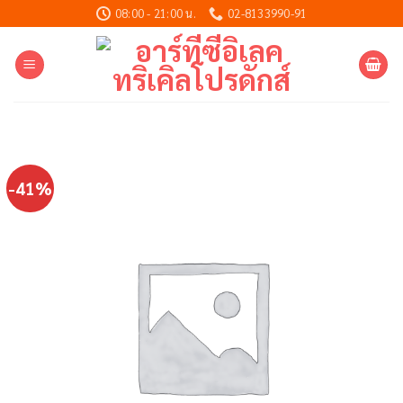
Skip
08:00 - 21:00 น.
02-8133990-91
to
content
-41%