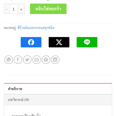
price
price
จำนวน SPLIT CORE CURRENT TRANSFORMER JP-816 2500/5A Elzen
was:
is:
หยิบใส่ตะกร้า
10,500.00 บาท.
6,200.00 บาท
หมวดหมู่:
ซีที.หม้อแปลงกระแสทุกชนิด
คำอธิบาย
บทวิจารณ์ (0)