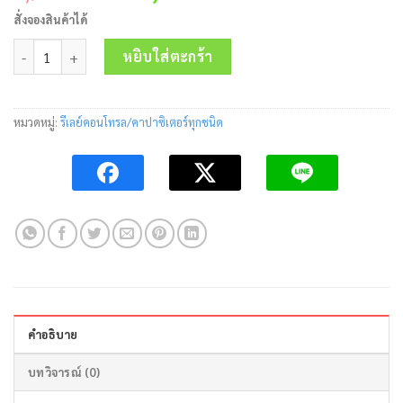
price
price
สั่งจองสินค้าได้
was:
is:
จำนวน SOLID-STATE RELAY 3PHASE RZ3A-40D75 75A 690VAC Carlo 
6,900.00 บาท.
6,280.00 บาท.
หยิบใส่ตะกร้า
หมวดหมู่:
รีเลย์คอนโทรล/คาปาซิเตอร์ทุกชนิด
คำอธิบาย
บทวิจารณ์ (0)