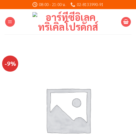
Skip
08:00 - 21:00 น.
02-8133990-91
to
content
-9%