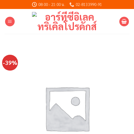
Skip
08:00 - 21:00 น.
02-8133990-91
to
content
-39%