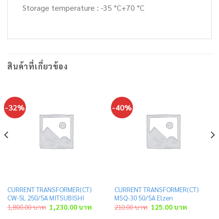
Storage temperature : -35 °C+70 °C
สินค้าที่เกี่ยวข้อง
-32%
-40%
CURRENT TRANSFORMER(CT)
CURRENT TRANSFORMER(CT)
CW-5L 250/5A MITSUBISHI
MSQ-30 50/5A Elzen
Original
Current
Original
Current
1,800.00
บาท
1,230.00
บาท
210.00
บาท
125.00
บาท
price
price
price
price
was:
is:
was:
is: