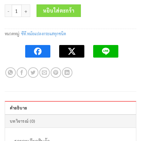
price
price
จำนวน CURRENT TRANSFORMER(CT) MSQ-100 1500/5A Elzen ชิ้น
was:
is:
หยิบใส่ตะกร้า
760.00 บาท.
460.00 บาท.
หมวดหมู่:
ซีที.หม้อแปลงกระแสทุกชนิด
คำอธิบาย
บทวิจารณ์ (0)