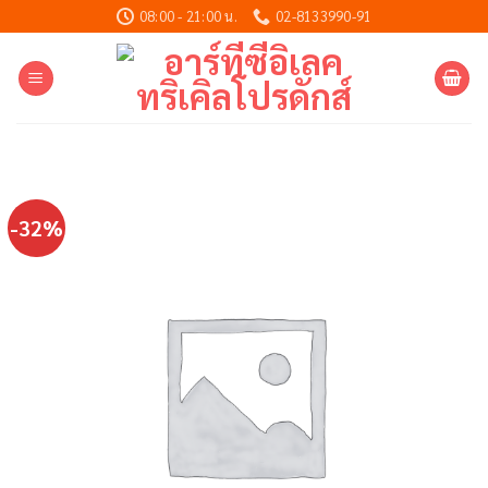
Skip
08:00 - 21:00 น.
02-8133990-91
to
content
-32%