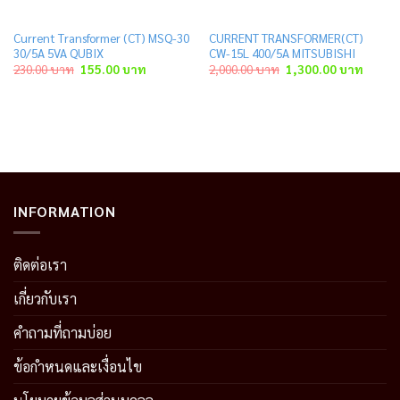
Current Transformer (CT) MSQ-30
CURRENT TRANSFORMER(CT)
30/5A 5VA QUBIX
CW-15L 400/5A MITSUBISHI
Original
Current
Original
Curren
230.00
บาท
155.00
บาท
2,000.00
บาท
1,300.00
บาท
price
price
price
price
was:
is:
was:
is:
าท.
230.00 บาท.
155.00 บาท.
2,000.00 บาท.
1,300.
INFORMATION
ติดต่อเรา
เกี่ยวกับเรา
คำถามที่ถามบ่อย
ข้อกำหนดและเงื่อนไข