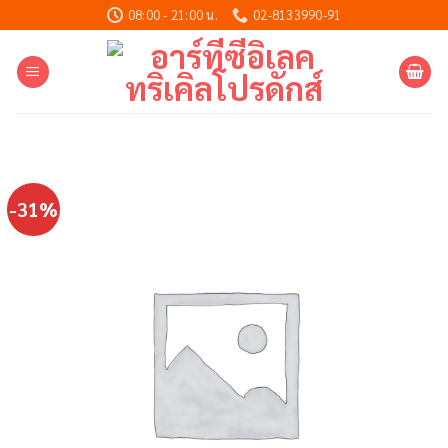
Skip
08:00 - 21:00 น.
02-8133990-91
to
content
-31%