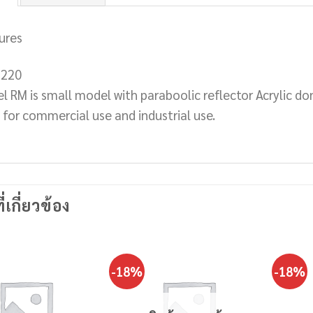
ures
 220
 RM is small model with paraboolic reflector Acrylic done 
l for commercial use and industrial use.
ี่เกี่ยวข้อง
-18%
-18%