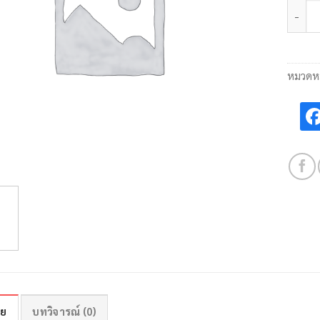
จำนวน
หมวดหม
าย
บทวิจารณ์ (0)