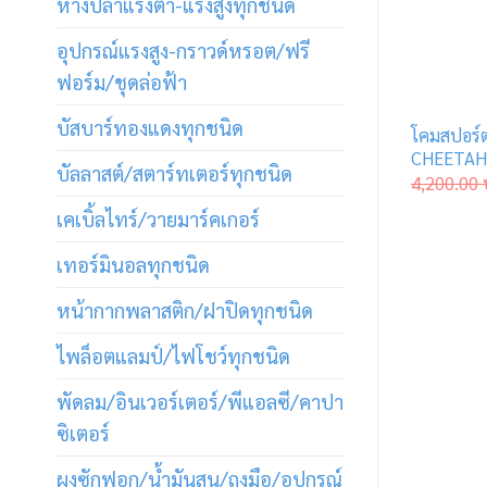
หางปลาแรงต่ำ-แรงสูงทุกชนิด
อุปกรณ์แรงสูง-กราวด์หรอต/ฟรี
ฟอร์ม/ชุดล่อฟ้า
บัสบาร์ทองแดงทุกชนิด
โคมสปอร์ต
CHEETAH
บัลลาสต์/สตาร์ทเตอร์ทุกชนิด
4,200.00
เคเบิ้ลไทร์/วายมาร์คเกอร์
เทอร์มินอลทุกชนิด
หน้ากากพลาสติก/ฝาปิดทุกชนิด
ไพล็อตแลมป์/ไฟโชว์ทุกชนิด
พัดลม/อินเวอร์เตอร์/พีแอลซี/คาปา
ซิเตอร์
ผงซักฟอก/น้ำมันสน/ถุงมือ/อุปกรณ์