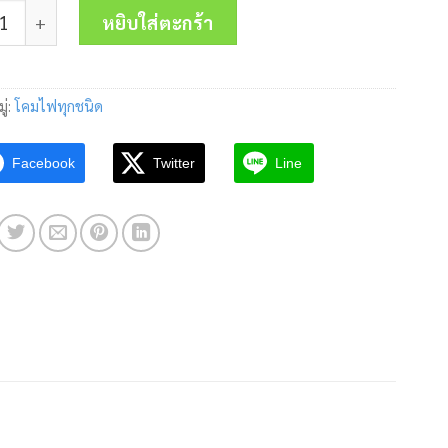
 ไฟหมุน 100mm TRM 220 AC 220V สีแดง Tend ชิ้น
was:
is:
หยิบใส่ตะกร้า
970.00 บาท.
720.00 บาท.
ู่:
โคมไฟทุกชนิด
Facebook
Twitter
Line