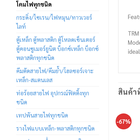
โคมไฟทุกชนิด
Feat
กระดิ่ง/ไซเรน/ไฟหมุน/ทาวเวอร์
ไลท์
TRM
ตู้เหล็ก ตู้พลาสติก ตู้โหลดเซ็นเตอร์
Model
ตู้คอนซูเมอร์ยูนิต บ็อกซ์เหล็ก บ็อกซ์
idea
พลาสติกทุกชนิด
คีมตัดสายไฟ/คีมย้ำ/โฮลซอร์เจาะ
เหล็ก-สแตนเลส
สินค้าท
ท่อร้อยสายไฟ อุปกรณ์ฟิตติ้งทุก
ชนิด
เทปพันสายไฟทุกชนิด
-67%
รางไฟแบบเหล็ก-พลาสติกทุกชนิด