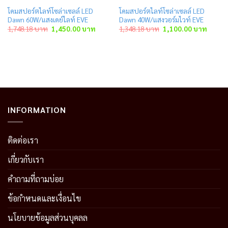
โคมสปอร์ตไลท์โซล่าเซลล์ LED
โคมสปอร์ตไลท์โซล่าเซลล์ LED
Dawn 60W/แสงเดย์ไลท์ EVE
Dawn 40W/แสงวอร์มไวท์ EVE
ent
Original
Current
Original
Curren
1,748.18
บาท
1,450.00
บาท
1,348.18
บาท
1,100.00
บาท
price
price
price
price
was:
is:
was:
is:
.00 บาท.
1,748.18 บาท.
1,450.00 บาท.
1,348.18 บาท.
1,100.
INFORMATION
ติดต่อเรา
เกี่ยวกับเรา
คำถามที่ถามบ่อย
ข้อกำหนดและเงื่อนไข
นโยบายข้อมูลส่วนบุคลล