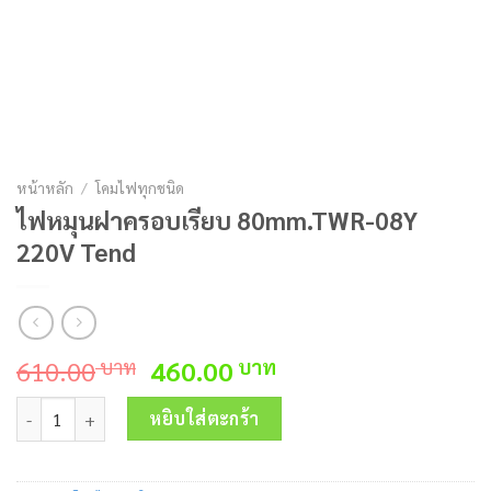
หน้าหลัก
/
โคมไฟทุกชนิด
ไฟหมุนฝาครอบเรียบ 80mm.TWR-08Y
220V Tend
Original
Current
610.00
460.00
บาท
บาท
price
price
จำนวน ไฟหมุนฝาครอบเรียบ 80mm.TWR-08Y 220V Tend ชิ้น
was:
is:
หยิบใส่ตะกร้า
610.00 บาท.
460.00 บาท.