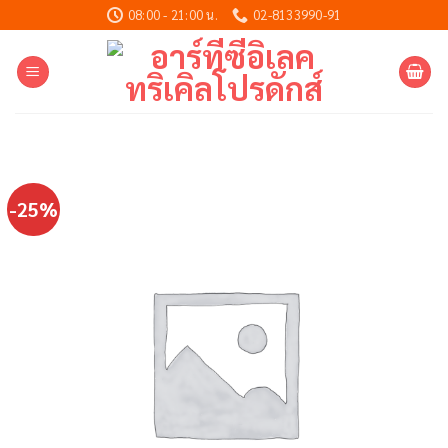
Skip
08:00 - 21:00 น.
02-8133990-91
to
content
-25%