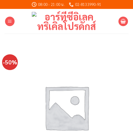
Skip
08:00 - 21:00 น.
02-8133990-91
to
content
-50%