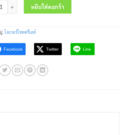
 โอเวอร์โหลดรีเลย์ TH-N120-125(100-150A) MITSUBISHI ชิ้น
was:
is:
หยิบใส่ตะกร้า
2,800.00 บาท.
1,420.00 บาท
ู่:
โอเวอร์โหลดรีเลย์
Facebook
Twitter
Line