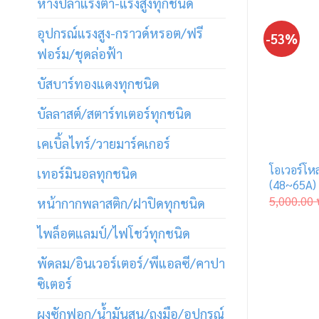
หางปลาแรงต่ำ-แรงสูงทุกชนิด
อุปกรณ์แรงสูง-กราวด์หรอต/ฟรี
-53%
ฟอร์ม/ชุดล่อฟ้า
บัสบาร์ทองแดงทุกชนิด
บัลลาสต์/สตาร์ทเตอร์ทุกชนิด
เคเบิ้ลไทร์/วายมาร์คเกอร์
โอเวอร์โห
เทอร์มินอลทุกชนิด
(48~65A) 
5,000.00
หน้ากากพลาสติก/ฝาปิดทุกชนิด
ไพล็อตแลมป์/ไฟโชว์ทุกชนิด
พัดลม/อินเวอร์เตอร์/พีแอลซี/คาปา
ซิเตอร์
ผงซักฟอก/น้ำมันสน/ถุงมือ/อุปกรณ์