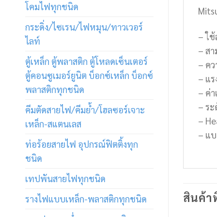
โคมไฟทุกชนิด
Mits
กระดิ่ง/ไซเรน/ไฟหมุน/ทาวเวอร์
– ใช
ไลท์
– สาม
ตู้เหล็ก ตู้พลาสติก ตู้โหลดเซ็นเตอร์
– ควา
ตู้คอนซูเมอร์ยูนิต บ็อกซ์เหล็ก บ็อกซ์
– แร
พลาสติกทุกชนิด
– ค่า
– ระ
คีมตัดสายไฟ/คีมย้ำ/โฮลซอร์เจาะ
– He
เหล็ก-สแตนเลส
– แบ
ท่อร้อยสายไฟ อุปกรณ์ฟิตติ้งทุก
ชนิด
เทปพันสายไฟทุกชนิด
สินค้าท
รางไฟแบบเหล็ก-พลาสติกทุกชนิด