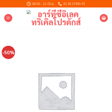
Skip
08:00 - 21:00 น.
02-8133990-91
to
content
-50%