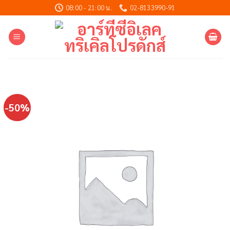
Skip
08:00 - 21:00 น.
02-8133990-91
to
content
-50%