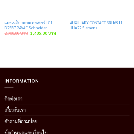
แมคเนติก คอนแทคเตอร์ LC1-
AUXILIARY CONTACT 3RH6911-
D25B7 24VAC Schneider
1HA22 Siemens
t
Original
Current
2,900.00
บาท
1,405.00
บาท
price
price
was:
is:
 บาท.
2,900.00 บาท.
1,405.00 บาท.
INFORMATION
ติดต่อเรา
เกี่ยวกับเรา
คำถามที่ถามบ่อย
ข้อกำหนดและเงื่อนไข