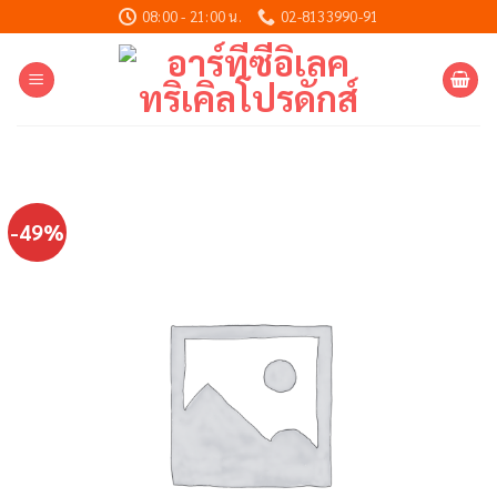
Skip
08:00 - 21:00 น.
02-8133990-91
to
content
-49%