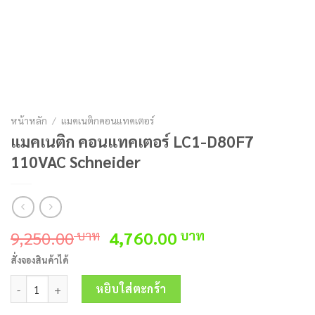
หน้าหลัก
/
แมคเนติกคอนแทคเตอร์
แมคเนติก คอนแทคเตอร์ LC1-D80F7
110VAC Schneider
Original
Current
9,250.00
4,760.00
บาท
บาท
price
price
สั่งจองสินค้าได้
was:
is:
จำนวน แมคเนติก คอนแทคเตอร์ LC1-D80F7 110VAC Schneider ชิ้น
9,250.00 บาท.
4,760.00 บาท.
หยิบใส่ตะกร้า