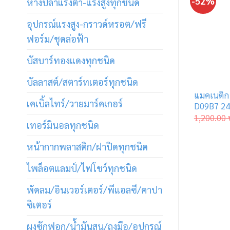
-52%
หางปลาแรงต่ำ-แรงสูงทุกชนิด
อุปกรณ์แรงสูง-กราวด์หรอต/ฟรี
ฟอร์ม/ชุดล่อฟ้า
บัสบาร์ทองแดงทุกชนิด
บัลลาสต์/สตาร์ทเตอร์ทุกชนิด
แมคเนติก
เคเบิ้ลไทร์/วายมาร์คเกอร์
D09B7 24
1,200.00
เทอร์มินอลทุกชนิด
หน้ากากพลาสติก/ฝาปิดทุกชนิด
ไพล็อตแลมป์/ไฟโชว์ทุกชนิด
พัดลม/อินเวอร์เตอร์/พีแอลซี/คาปา
ซิเตอร์
ผงซักฟอก/น้ำมันสน/ถุงมือ/อุปกรณ์