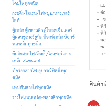
โคมไฟทุกชนิด
– แม
– ต่
กระดิ่ง/ไซเรน/ไฟหมุน/ทาวเวอร์
– =ช
ไลท์
– พิ
ตู้เหล็ก ตู้พลาสติก ตู้โหลดเซ็นเตอร์
– พิ
ตู้คอนซูเมอร์ยูนิต บ็อกซ์เหล็ก บ็อกซ์
– คอ
พลาสติกทุกชนิด
– คอ
– te
คีมตัดสายไฟ/คีมย้ำ/โฮลซอร์เจาะ
เหล็ก-สแตนเลส
ท่อร้อยสายไฟ อุปกรณ์ฟิตติ้งทุก
ชนิด
สินค้าท
เทปพันสายไฟทุกชนิด
รางไฟแบบเหล็ก-พลาสติกทุกชนิด