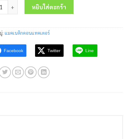
 แมคเนติก คอนแทคเตอร์ LC1-D12M7 220V Schneider ชิ้น
was:
is:
หยิบใส่ตะกร้า
1,350.00 บาท.
650.00 บาท.
ู่:
แมคเนติกคอนแทคเตอร์
Facebook
Twitter
Line