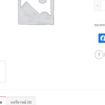
จำนวน 
หมวดหม
าย
บทวิจารณ์ (0)