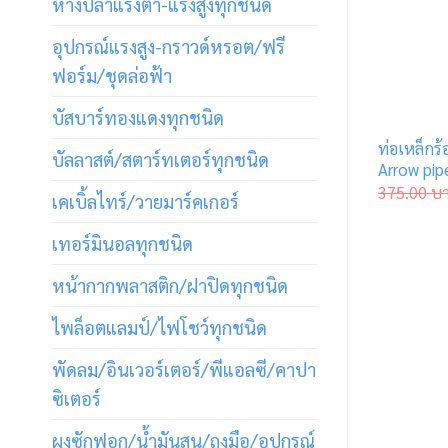
หางปลาแรงต่ำ-แรงสูงทุกชนิด
อุปกรณ์แรงสูง-กราวด์หรอต/ฟรี
ฟอร์ม/ชุดล่อฟ้า
บัสบาร์ทองแดงทุกชนิด
ท่อเหล็กร
บัลลาสต์/สตาร์ทเตอร์ทุกชนิด
Arrow pip
375.00
บ
เคเบิ้ลไทร์/วายมาร์คเกอร์
เทอร์มินอลทุกชนิด
หน้ากากพลาสติก/ฝาปิดทุกชนิด
ไพล็อตแลมป์/ไฟโชว์ทุกชนิด
พัดลม/อินเวอร์เตอร์/พีแอลซี/คาปา
ซิเตอร์
ผงซักฟอก/น้ำมันสน/ถุงมือ/อุปกรณ์