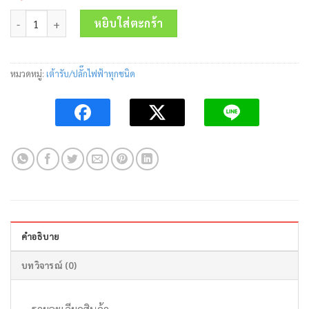
price
price
จำนวน เพาเวอร์ปลั๊กตัวเมียผนัง IP44 M-124-6 3P+E 32A 400V MARVE
was:
is:
หยิบใส่ตะกร้า
395.00 บาท.
205.00 บาท.
หมวดหมู่:
เต้ารับ/ปลั๊กไฟฟ้าทุกชนิด
คำอธิบาย
บทวิจารณ์ (0)