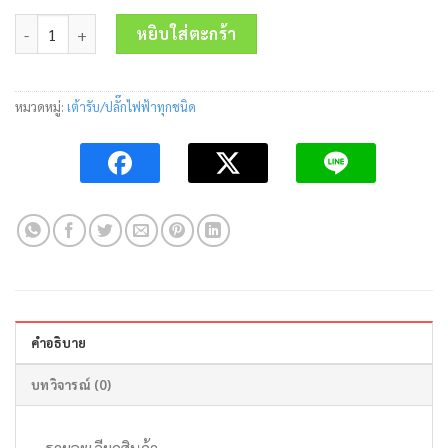
price
price
จำนวน เพาเวอร์ปลั๊กตัวเมียผนัง IP44 M-114-6 3P+E 16A 400V MARVE
was:
is:
หยิบใส่ตะกร้า
300.00 บาท.
155.00 บาท.
หมวดหมู่:
เต้ารับ/ปลั๊กไฟฟ้าทุกชนิด
คำอธิบาย
บทวิจารณ์ (0)