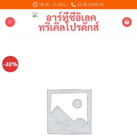
Skip
08:00 - 21:00 น.
02-8133990-91
to
content
-48%