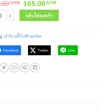
Original
Current
.00
บาท
165.00
บาท
price
price
เพาเวอร์ปลั๊กตัวผู้กันน้ำ IP67 MW-0132-6 2P+E 16A 230V MA
was:
is:
หยิบใส่ตะกร้า
310.00 บาท.
165.00 บาท.
ู่:
เต้ารับ/ปลั๊กไฟฟ้าทุกชนิด
Facebook
Twitter
Line