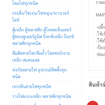
รายล
โคมไฟทุกชนิด
กระดิ่ง/ไซเรน/ไฟหมุน/ทาวเวอร์
MARV
ไลท์
-ปลั๊
ตู้เหล็ก ตู้พลาสติก ตู้โหลดเซ็นเตอร์
-ใช้เ
ตู้คอนซูเมอร์ยูนิต บ็อกซ์เหล็ก บ็อกซ์
-ใช้ส
พลาสติกทุกชนิด
-ป้อง
คีมตัดสายไฟ/คีมย้ำ/โฮลซอร์เจาะ
-Mad
เหล็ก-สแตนเลส
ท่อร้อยสายไฟ อุปกรณ์ฟิตติ้งทุก
ชนิด
สินค้าท
เทปพันสายไฟทุกชนิด
รางไฟแบบเหล็ก-พลาสติกทุกชนิด