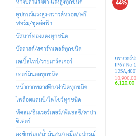
หางปลาแรงต่ำ-แรงสูงทุกชนิด
-44%
อุปกรณ์แรงสูง-กราวด์หรอต/ฟรี
ฟอร์ม/ชุดล่อฟ้า
บัสบาร์ทองแดงทุกชนิด
บัลลาสต์/สตาร์ทเตอร์ทุกชนิด
เพาเวอร์ปล
เคเบิ้ลไทร์/วายมาร์คเกอร์
IP67 No.
125A,40
เทอร์มินอลทุกชนิด
10,900.0
Original
6,120.00
หน้ากากพลาสติก/ฝาปิดทุกชนิด
price
was:
10,900.00
ไพล็อตแลมป์/ไฟโชว์ทุกชนิด
พัดลม/อินเวอร์เตอร์/พีแอลซี/คาปา
ซิเตอร์
ผงซักฟอก/น้ำมันสน/ถุงมือ/อุปกรณ์