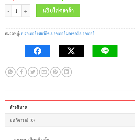
price
price
จำนวน เบรคเกอร์ NF800-SEW 400-800A Mitsubishi ชิ้น
was:
is:
หยิบใส่ตะกร้า
43,000.00 บาท.
22,000.00 
หมวดหมู่:
เบรกเกอร์ เซอร์กิตเบรคเกอร์ มอเตอร์เบรคเกอร์
คำอธิบาย
บทวิจารณ์ (0)