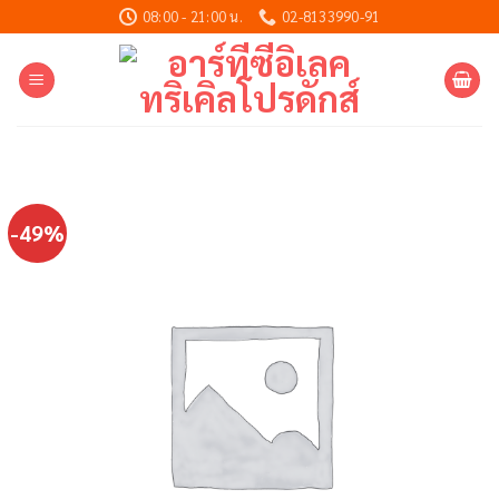
Skip
08:00 - 21:00 น.
02-8133990-91
to
content
-49%