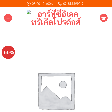
Skip
08:00 - 21:00 น.
02-8133990-91
to
content
-50%