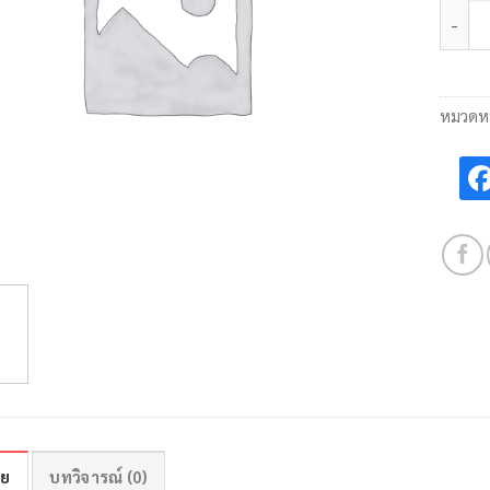
จำนวน
หมวดหม
าย
บทวิจารณ์ (0)