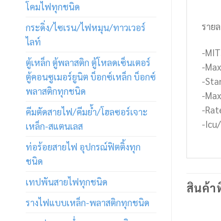
โคมไฟทุกชนิด
รายล
กระดิ่ง/ไซเรน/ไฟหมุน/ทาวเวอร์
ไลท์
-MIT
ตู้เหล็ก ตู้พลาสติก ตู้โหลดเซ็นเตอร์
-Max.
ตู้คอนซูเมอร์ยูนิต บ็อกซ์เหล็ก บ็อกซ์
-Sta
พลาสติกทุกชนิด
-Max
-Rat
คีมตัดสายไฟ/คีมย้ำ/โฮลซอร์เจาะ
-Icu
เหล็ก-สแตนเลส
ท่อร้อยสายไฟ อุปกรณ์ฟิตติ้งทุก
ชนิด
เทปพันสายไฟทุกชนิด
สินค้าท
รางไฟแบบเหล็ก-พลาสติกทุกชนิด