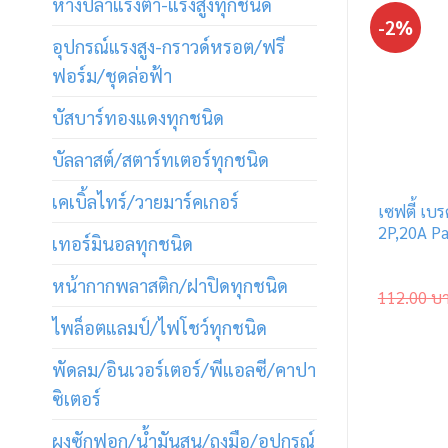
หางปลาแรงต่ำ-แรงสูงทุกชนิด
-2%
อุปกรณ์แรงสูง-กราวด์หรอต/ฟรี
ฟอร์ม/ชุดล่อฟ้า
บัสบาร์ทองแดงทุกชนิด
บัลลาสต์/สตาร์ทเตอร์ทุกชนิด
เคเบิ้ลไทร์/วายมาร์คเกอร์
เซฟตี้ เบ
2P,20A P
เทอร์มินอลทุกชนิด
หน้ากากพลาสติก/ฝาปิดทุกชนิด
112.00
บ
ไพล็อตแลมป์/ไฟโชว์ทุกชนิด
พัดลม/อินเวอร์เตอร์/พีแอลซี/คาปา
ซิเตอร์
ผงซักฟอก/น้ำมันสน/ถุงมือ/อุปกรณ์