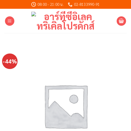
Skip
08:00 - 21:00 น.
02-8133990-91
to
content
-44%