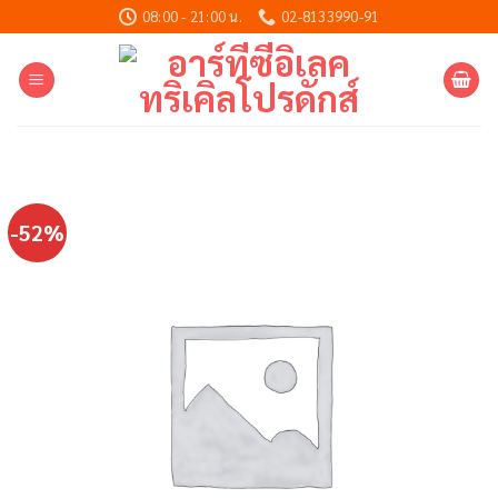
Skip
08:00 - 21:00 น.
02-8133990-91
to
content
-52%