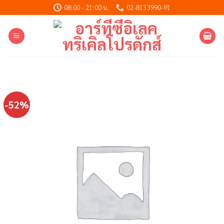
Skip
08:00 - 21:00 น.
02-8133990-91
to
content
-52%