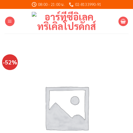
Skip
08:00 - 21:00 น.
02-8133990-91
to
content
-52%