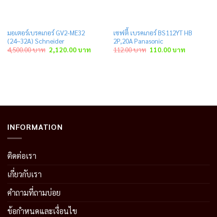
มอเตอร์เบรคเกอร์ GV2-ME32
เซฟตี้ เบรคเกอร์ BS112YT HB
(24~32A) Schneider
2P,20A Panasonic
Original
Current
Original
Current
4,500.00
บาท
2,120.00
บาท
112.00
บาท
110.00
บาท
price
price
price
price
was:
is:
was:
is:
าท.
4,500.00 บาท.
2,120.00 บาท.
112.00 บาท.
110.00 บาท
INFORMATION
ติดต่อเรา
เกี่ยวกับเรา
คำถามที่ถามบ่อย
ข้อกำหนดและเงื่อนไข