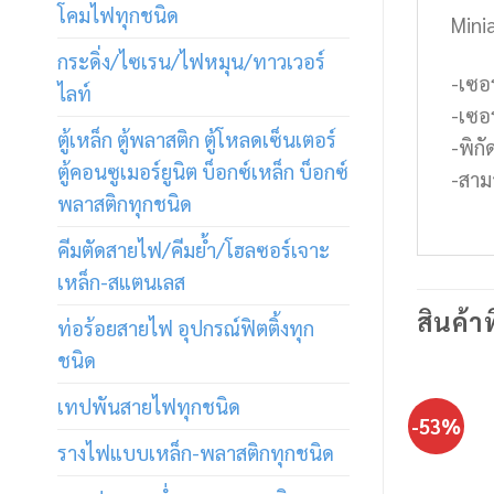
โคมไฟทุกชนิด
Mini
กระดิ่ง/ไซเรน/ไฟหมุน/ทาวเวอร์
-เซอ
ไลท์
-เซอ
ตู้เหล็ก ตู้พลาสติก ตู้โหลดเซ็นเตอร์
-พิก
ตู้คอนซูเมอร์ยูนิต บ็อกซ์เหล็ก บ็อกซ์
-สาม
พลาสติกทุกชนิด
คีมตัดสายไฟ/คีมย้ำ/โฮลซอร์เจาะ
เหล็ก-สแตนเลส
สินค้าท
ท่อร้อยสายไฟ อุปกรณ์ฟิตติ้งทุก
ชนิด
เทปพันสายไฟทุกชนิด
-53%
รางไฟแบบเหล็ก-พลาสติกทุกชนิด