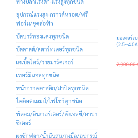
หางปลาแรงต่ำ-แรงสูงทุกชนิด
อุปกรณ์แรงสูง-กราวด์หรอต/ฟรี
ฟอร์ม/ชุดล่อฟ้า
บัสบาร์ทองแดงทุกชนิด
มอเตอร์เ
(2.5~4.0A
บัลลาสต์/สตาร์ทเตอร์ทุกชนิด
เคเบิ้ลไทร์/วายมาร์คเกอร์
2,900.00
เทอร์มินอลทุกชนิด
หน้ากากพลาสติก/ฝาปิดทุกชนิด
ไพล็อตแลมป์/ไฟโชว์ทุกชนิด
พัดลม/อินเวอร์เตอร์/พีแอลซี/คาปา
ซิเตอร์
ผงซักฟอก/น้ำมันสน/ถุงมือ/อุปกรณ์