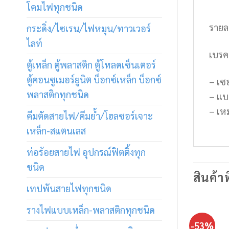
โคมไฟทุกชนิด
รายล
กระดิ่ง/ไซเรน/ไฟหมุน/ทาวเวอร์
ไลท์
เบรค
ตู้เหล็ก ตู้พลาสติก ตู้โหลดเซ็นเตอร์
ตู้คอนซูเมอร์ยูนิต บ็อกซ์เหล็ก บ็อกซ์
– เซ
พลาสติกทุกชนิด
– แบ
– เหม
คีมตัดสายไฟ/คีมย้ำ/โฮลซอร์เจาะ
เหล็ก-สแตนเลส
ท่อร้อยสายไฟ อุปกรณ์ฟิตติ้งทุก
ชนิด
สินค้าท
เทปพันสายไฟทุกชนิด
รางไฟแบบเหล็ก-พลาสติกทุกชนิด
-53%