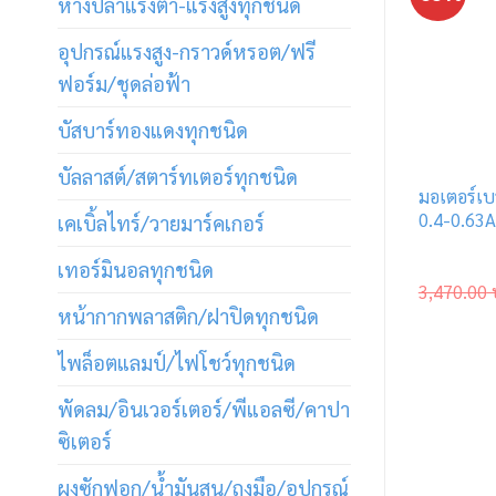
หางปลาแรงต่ำ-แรงสูงทุกชนิด
อุปกรณ์แรงสูง-กราวด์หรอต/ฟรี
ฟอร์ม/ชุดล่อฟ้า
บัสบาร์ทองแดงทุกชนิด
บัลลาสต์/สตาร์ทเตอร์ทุกชนิด
มอเตอร์เ
0.4-0.63A
เคเบิ้ลไทร์/วายมาร์คเกอร์
เทอร์มินอลทุกชนิด
3,470.00
หน้ากากพลาสติก/ฝาปิดทุกชนิด
ไพล็อตแลมป์/ไฟโชว์ทุกชนิด
พัดลม/อินเวอร์เตอร์/พีแอลซี/คาปา
ซิเตอร์
ผงซักฟอก/น้ำมันสน/ถุงมือ/อุปกรณ์