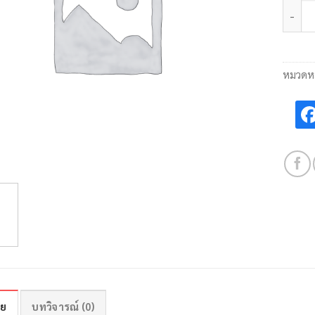
จำนวน
หมวดหม
าย
บทวิจารณ์ (0)