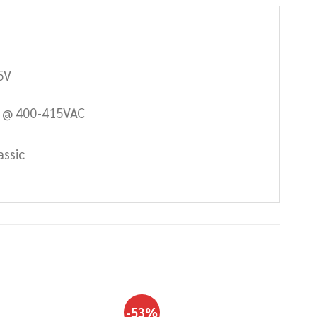
5V
kA @ 400-415VAC
assic
-53%