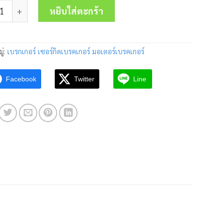
 เบรคเกอร์ EZC-250N3225 3P 225A 25kA Schneider ชิ้น
was:
is:
หยิบใส่ตะกร้า
14,840.00 บาท.
5,835.00 บา
ู่:
เบรกเกอร์ เซอร์กิตเบรคเกอร์ มอเตอร์เบรคเกอร์
Facebook
Twitter
Line