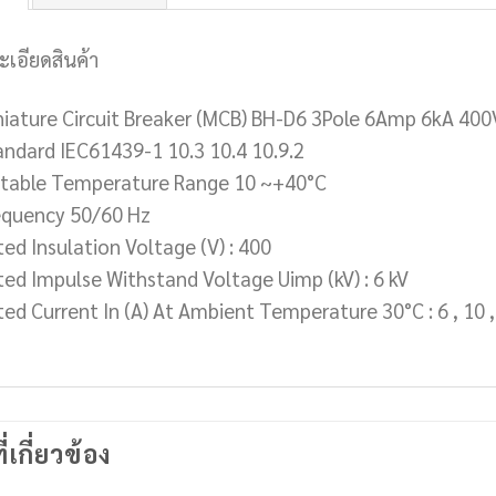
ะเอียดสินค้า
niature Circuit Breaker (MCB) BH-D6 3Pole 6Amp 6kA 400
andard IEC61439-1 10.3 10.4 10.9.2
itable Temperature Range 10 ~+40°C
equency 50/60 Hz
ted Insulation Voltage (V) : 400
ted Impulse Withstand Voltage Uimp (kV) : 6 kV
ed Current In (A) At Ambient Temperature 30°C : 6 , 10 , 16
ี่เกี่ยวข้อง