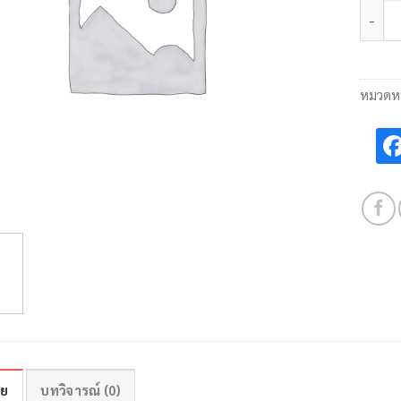
จำนวน 
หมวดหม
าย
บทวิจารณ์ (0)