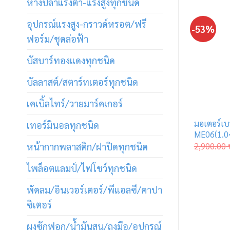
หางปลาแรงต่ำ-แรงสูงทุกชนิด
อุปกรณ์แรงสูง-กราวด์หรอต/ฟรี
-53%
ฟอร์ม/ชุดล่อฟ้า
บัสบาร์ทองแดงทุกชนิด
บัลลาสต์/สตาร์ทเตอร์ทุกชนิด
เคเบิ้ลไทร์/วายมาร์คเกอร์
มอเตอร์เบ
เทอร์มินอลทุกชนิด
ME06(1.0
หน้ากากพลาสติก/ฝาปิดทุกชนิด
2,900.00
ไพล็อตแลมป์/ไฟโชว์ทุกชนิด
พัดลม/อินเวอร์เตอร์/พีแอลซี/คาปา
ซิเตอร์
ผงซักฟอก/น้ำมันสน/ถุงมือ/อุปกรณ์