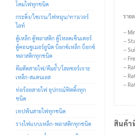
โคมไฟทุกชนิด
รายล
กระดิ่ง/ไซเรน/ไฟหมุน/ทาวเวอร์
ไลท์
– Mi
ตู้เหล็ก ตู้พลาสติก ตู้โหลดเซ็นเตอร์
– St
ตู้คอนซูเมอร์ยูนิต บ็อกซ์เหล็ก บ็อกซ์
– Su
พลาสติกทุกชนิด
– Fr
– Ra
คีมตัดสายไฟ/คีมย้ำ/โฮลซอร์เจาะ
– Ra
เหล็ก-สแตนเลส
– Rat
ท่อร้อยสายไฟ อุปกรณ์ฟิตติ้งทุก
ชนิด
เทปพันสายไฟทุกชนิด
สินค้าท
รางไฟแบบเหล็ก-พลาสติกทุกชนิด