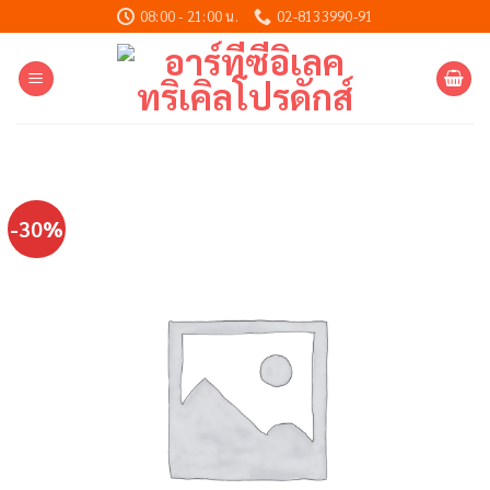
Skip
08:00 - 21:00 น.
02-8133990-91
to
content
-30%