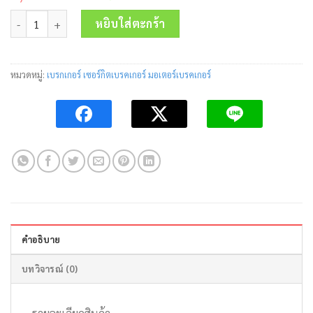
price
price
จำนวน เซอร์กิตเบรคเกอร์ BH-D6 3P 50A 6kA Mitsubishi ชิ้น
was:
is:
หยิบใส่ตะกร้า
1,410.00 บาท.
980.00 บาท.
หมวดหมู่:
เบรกเกอร์ เซอร์กิตเบรคเกอร์ มอเตอร์เบรคเกอร์
คำอธิบาย
บทวิจารณ์ (0)