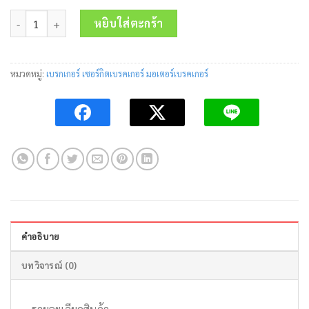
price
price
จำนวน เซอร์กิตเบรคเกอร์ BH-D6 1P 25A 6kA Mitsubishi ชิ้น
was:
is:
หยิบใส่ตะกร้า
240.00 บาท.
165.00 บาท.
หมวดหมู่:
เบรกเกอร์ เซอร์กิตเบรคเกอร์ มอเตอร์เบรคเกอร์
คำอธิบาย
บทวิจารณ์ (0)