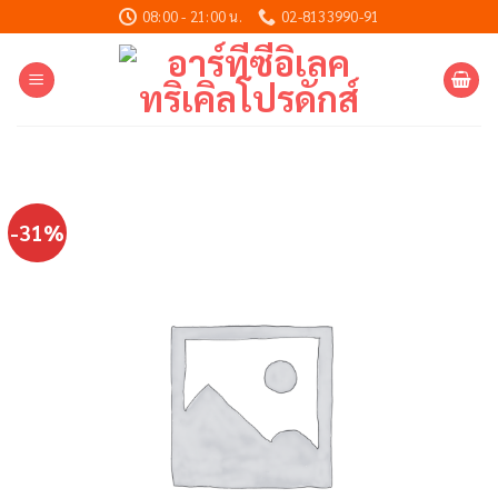
Skip
08:00 - 21:00 น.
02-8133990-91
to
content
-31%