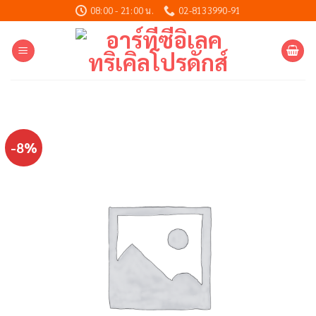
Skip
08:00 - 21:00 น.
02-8133990-91
to
content
-8%