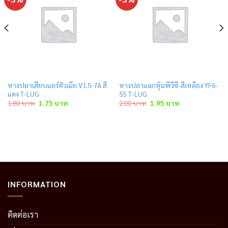
หางปลาเสียบแอร์ตัวเมีย V1.5-7A สี
หางปลาแฉกหุ้มพีวีซี-สีเหลือง YF6-
แดง T-LUG
5S T-LUG
Original
Current
Original
Current
1.80
บาท
1.75
บาท
2.00
บาท
1.95
บาท
price
price
price
price
was:
is:
was:
is:
1.80 บาท.
1.75 บาท.
2.00 บาท.
1.95 บาท.
INFORMATION
ติดต่อเรา