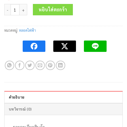
price
price
จำนวน หลอด LED E27 รุ่น PEARL-II (เพิร์ล-ทู) 50W/3000K BEC ชิ้น
was:
is:
หยิบใส่ตะกร้า
490.00 บาท.
200.00 บาท.
หมวดหมู่:
หลอดไฟฟ้า
คำอธิบาย
บทวิจารณ์ (0)