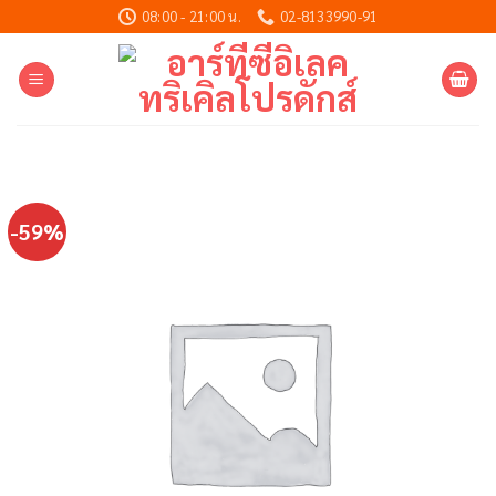
Skip
08:00 - 21:00 น.
02-8133990-91
to
content
-59%