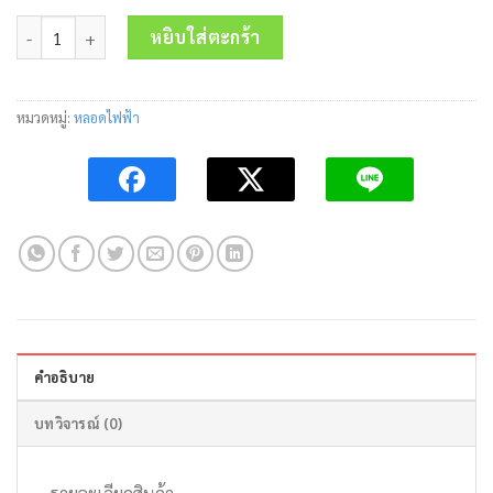
price
price
จำนวน หลอด LED Blub E27 รุ่น ULTRA-X 18W/6500K BEC ชิ้น
was:
is:
หยิบใส่ตะกร้า
110.00 บาท.
55.00 บาท.
หมวดหมู่:
หลอดไฟฟ้า
คำอธิบาย
บทวิจารณ์ (0)