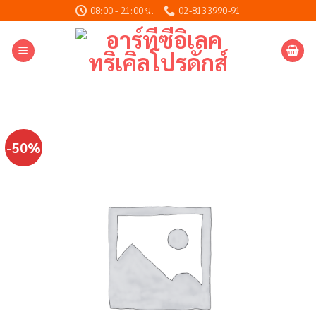
Skip
08:00 - 21:00 น.
02-8133990-91
to
content
-50%