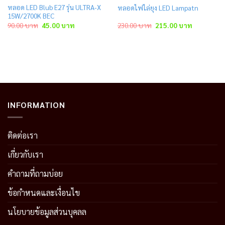
หลอด LED Blub E27 รุ่น ULTRA-X
หลอดไฟไล่ยุง LED Lampatn
15W/2700K BEC
Original
Current
Original
Current
90.00
บาท
45.00
บาท
230.00
บาท
215.00
บาท
price
price
price
price
was:
is:
was:
is:
90.00 บาท.
45.00 บาท.
230.00 บาท.
215.00 บาท
INFORMATION
ติดต่อเรา
เกี่ยวกับเรา
คำถามที่ถามบ่อย
ข้อกำหนดและเงื่อนไข
นโยบายข้อมูลส่วนบุคลล