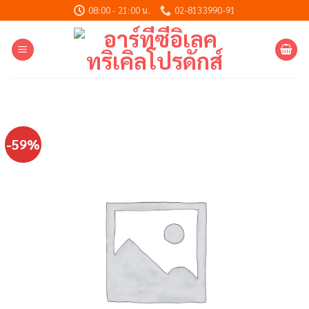
Skip
08:00 - 21:00 น.
02-8133990-91
to
content
-59%