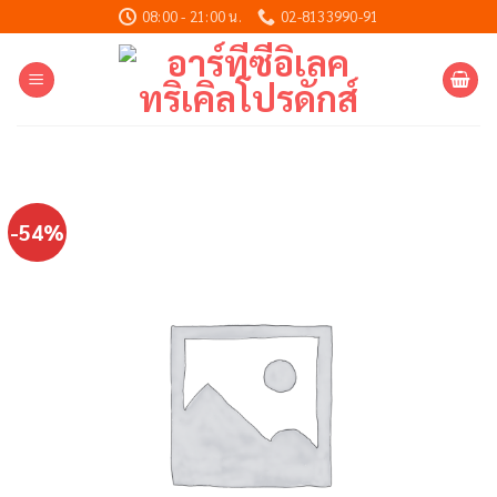
Skip
08:00 - 21:00 น.
02-8133990-91
to
content
-54%