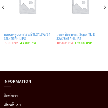
หลอดฟลูออเรสเซนต์ TLD’18W/54
หลอดนิออนกลม Super TL-E
1SL/25 PHILIPS
32W/865 PHILIPS
Original
Current
Original
Current
55.00
บาท
43.00
บาท
185.00
บาท
165.00
บาท
price
price
price
price
was:
is:
was:
is:
55.00 บาท.
43.00 บาท.
185.00 บาท.
165.00 บาท
INFORMATION
ติดต่อเรา
เกี่ยวกับเรา