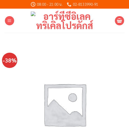
Skip
08:00 - 21:00 น.
02-8133990-91
to
content
-38%