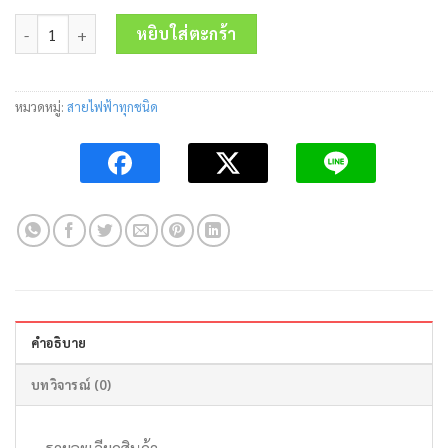
price
price
จำนวน สายไฟ VCT 3x16 Sq.mm.450/750V FUHRER ชิ้น
was:
is:
หยิบใส่ตะกร้า
530.60 บาท.
330.00 บาท.
หมวดหมู่:
สายไฟฟ้าทุกชนิด
คำอธิบาย
บทวิจารณ์ (0)