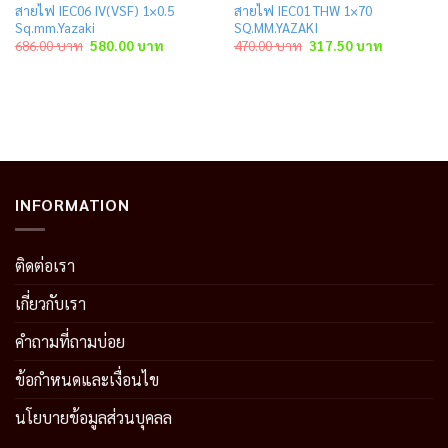
สายไฟ IEC06 IV(VSF) 1×0.5
สายไฟ IEC01 THW 1×70
Sq.mm.Yazaki
SQ.MM.YAZAKI
t
Original
Current
Original
Current
686.00
บาท
580.00
บาท
470.00
บาท
317.50
บาท
price
price
price
price
was:
is:
was:
is:
 บาท.
686.00 บาท.
580.00 บาท.
470.00 บาท.
317.50 บาท
INFORMATION
ติดต่อเรา
เกี่ยวกับเรา
คำถามที่ถามบ่อย
ข้อกำหนดและเงื่อนไข
นโยบายข้อมูลส่วนบุคลล