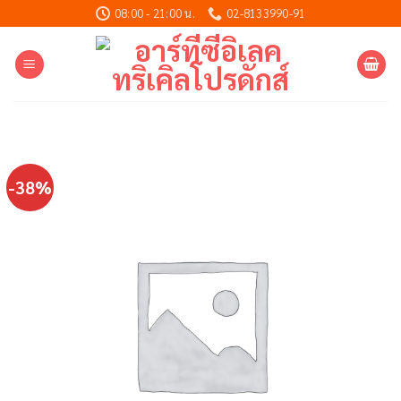
Skip
08:00 - 21:00 น.
02-8133990-91
to
content
-38%