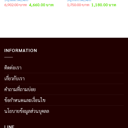
Original
Current
Original
Curren
6,902.00
บาท
4,660.00
บาท
1,750.00
บาท
1,180.00
บาท
price
price
price
price
was:
is:
was:
is:
าท.
6,902.00 บาท.
4,660.00 บาท.
1,750.00 บาท.
1,180.
INFORMATION
ติดต่อเรา
เกี่ยวกับเรา
คำถามที่ถามบ่อย
ข้อกำหนดและเงื่อนไข
นโยบายข้อมูลส่วนบุคลล
LINE