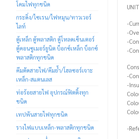
โคมไฟทุกชนิด
UNIT
กระดิ่ง/ไซเรน/ไฟหมุน/ทาวเวอร์
-Curr
ไลท์
-Ove
ตู้เหล็ก ตู้พลาสติก ตู้โหลดเซ็นเตอร์
-Con
ตู้คอนซูเมอร์ยูนิต บ็อกซ์เหล็ก บ็อกซ์
-Con
พลาสติกทุกชนิด
Cons
คีมตัดสายไฟ/คีมย้ำ/โฮลซอร์เจาะ
-Con
เหล็ก-สแตนเลส
-Insu
ท่อร้อยสายไฟ อุปกรณ์ฟิตติ้งทุก
Colo
ชนิด
Colou
Colou
เทปพันสายไฟทุกชนิด
รางไฟแบบเหล็ก-พลาสติกทุกชนิด
-Ref