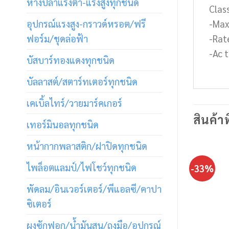
หางปลาแรงต่ำ-แรงสูงทุกชนิด
Class
อุปกรณ์แรงสูง-กราวด์หรอต/ฟรี
-Max
ฟอร์ม/ชุดล่อฟ้า
-Rat
-Ac 
บัสบาร์ทองแดงทุกชนิด
บัลลาสต์/สตาร์ทเตอร์ทุกชนิด
เคเบิ้ลไทร์/วายมาร์คเกอร์
สินค้าท
เทอร์มินอลทุกชนิด
หน้ากากพลาสติก/ฝาปิดทุกชนิด
ไพล็อตแลมป์/ไฟโชว์ทุกชนิด
-33%
พัดลม/อินเวอร์เตอร์/พีแอลซี/คาปา
ซิเตอร์
ผงซักฟอก/น้ำมันสน/ถุงมือ/อุปกรณ์