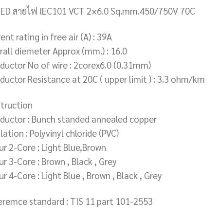
ED สายไฟ IEC101 VCT 2×6.0 Sq.mm.450/750V 70C
ent rating in free air (A) : 39A
rall diemeter Approx (mm.) : 16.0
ductor No of wire : 2corex6.0 (0.31mm)
ductor Resistance at 20C ( upper limit ) : 3.3 ohm/km
truction
ductor : Bunch standed annealed copper
lation : Polyvinyl chloride (PVC)
ur 2-Core : Light Blue,Brown
r 3-Core : Brown , Black , Grey
r 4-Core : Light Blue , Brown , Black , Grey
eremce standard : TIS 11 part 101-2553