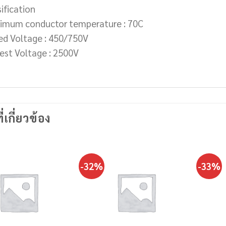
ification
imum conductor temperature : 70C
ed Voltage : 450/750V
test Voltage : 2500V
ี่เกี่ยวข้อง
-32%
-33%