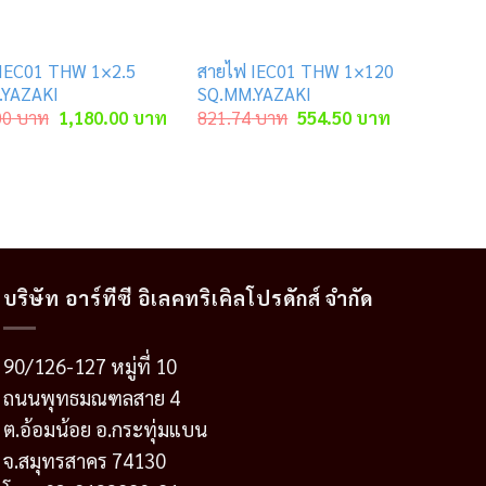
IEC01 THW 1×2.5
สายไฟ IEC01 THW 1×120
.YAZAKI
SQ.MM.YAZAKI
Original
Current
Original
Current
00
บาท
1,180.00
บาท
821.74
บาท
554.50
บาท
price
price
price
price
was:
is:
was:
is:
าท.
1,750.00 บาท.
1,180.00 บาท.
821.74 บาท.
554.50 บาท.
บริษัท อาร์ทีซี อิเลคทริเคิลโปรดักส์ จำกัด
90/126-127 หมู่ที่ 10
ถนนพุทธมณฑลสาย 4
ต.อ้อมน้อย อ.กระทุ่มแบน
จ.สมุทรสาคร 74130