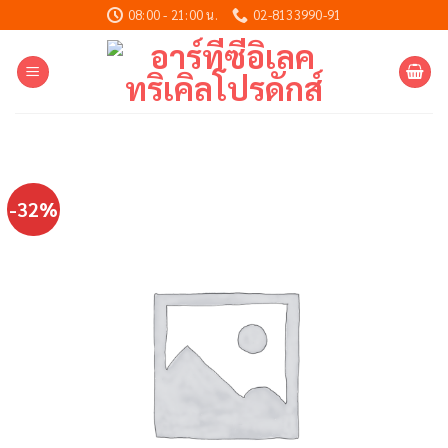
Skip
08:00 - 21:00 น.
02-8133990-91
to
content
-32%