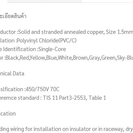
ะเอียดสินค้า
ductor :Solid and stranded annealed copper, Size 1.5
lation :Polyvinyl Chloride(PVC/C)
e Identiflcation :Single-Core
or :Black,Red,Yellow,Blue,White,Brown,Gray,Green,Sky-B
nical Data
sslfication :450/750V 70C
eremce standard : TIS 11 Part3-2553, Table 1
ication
ding wiring for installation on insulator or in raceway, dr