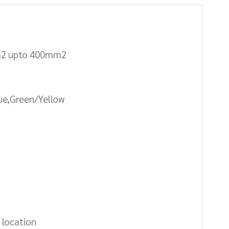
mm2 upto 400mm2
lue,Green/Yellow
y location