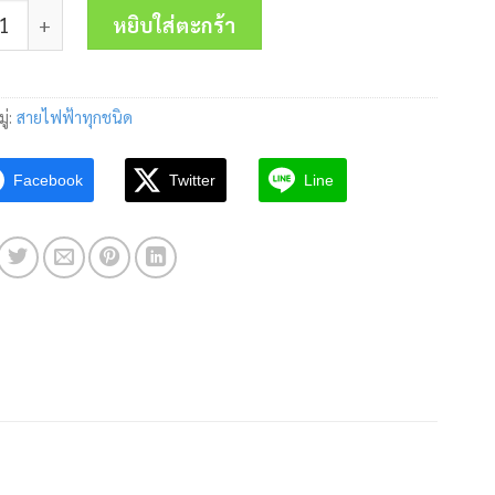
 สายไฟ IEC10THW 1x6.0 Sq.mm.YAZAKI ชิ้น
was:
is:
หยิบใส่ตะกร้า
4,200.00 บาท.
2,980.00 บาท
ู่:
สายไฟฟ้าทุกชนิด
Facebook
Twitter
Line