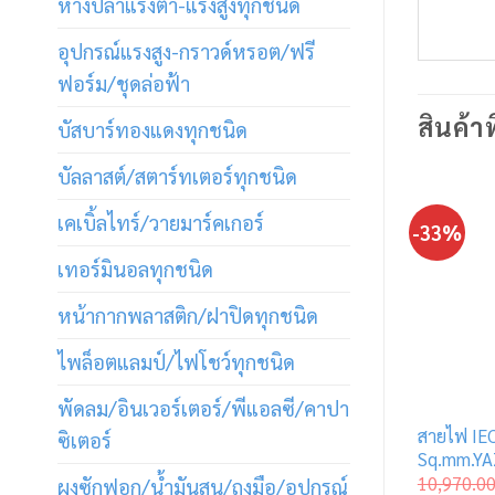
หางปลาแรงต่ำ-แรงสูงทุกชนิด
อุปกรณ์แรงสูง-กราวด์หรอต/ฟรี
ฟอร์ม/ชุดล่อฟ้า
สินค้าท
บัสบาร์ทองแดงทุกชนิด
บัลลาสต์/สตาร์ทเตอร์ทุกชนิด
เคเบิ้ลไทร์/วายมาร์คเกอร์
-33%
เทอร์มินอลทุกชนิด
หน้ากากพลาสติก/ฝาปิดทุกชนิด
ไพล็อตแลมป์/ไฟโชว์ทุกชนิด
พัดลม/อินเวอร์เตอร์/พีแอลซี/คาปา
สายไฟ IE
ซิเตอร์
Sq.mm.YA
10,970.0
ผงซักฟอก/น้ำมันสน/ถุงมือ/อุปกรณ์