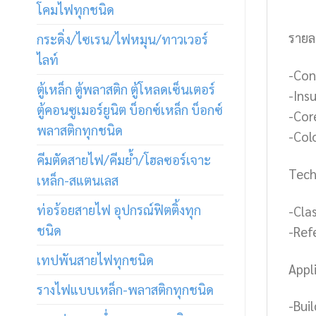
โคมไฟทุกชนิด
รายล
กระดิ่ง/ไซเรน/ไฟหมุน/ทาวเวอร์
ไลท์
-Con
ตู้เหล็ก ตู้พลาสติก ตู้โหลดเซ็นเตอร์
-Insu
ตู้คอนซูเมอร์ยูนิต บ็อกซ์เหล็ก บ็อกซ์
-Cor
พลาสติกทุกชนิด
-Col
คีมตัดสายไฟ/คีมย้ำ/โฮลซอร์เจาะ
Tech
เหล็ก-สแตนเลส
ท่อร้อยสายไฟ อุปกรณ์ฟิตติ้งทุก
-Cla
ชนิด
-Ref
เทปพันสายไฟทุกชนิด
Appl
รางไฟแบบเหล็ก-พลาสติกทุกชนิด
-Buil