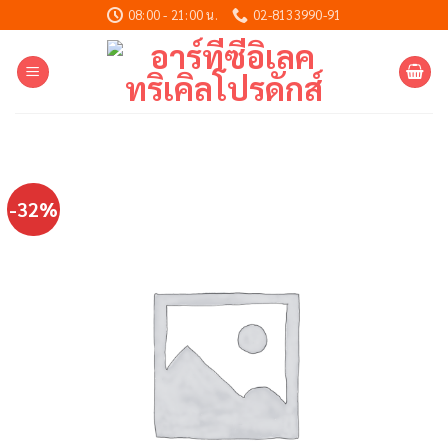
Skip
08:00 - 21:00 น.
02-8133990-91
to
content
-32%