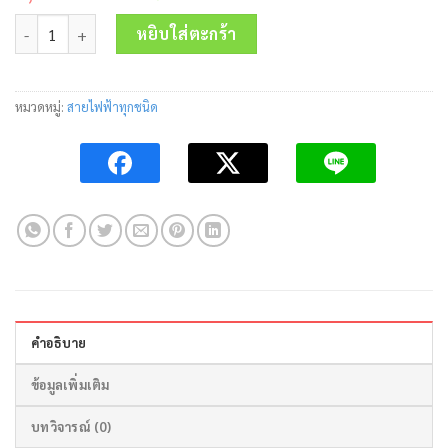
price
price
จำนวน สายไฟอลูมิเนียม THW-A 1x16 Sq.mm.United ชิ้น
was:
is:
หยิบใส่ตะกร้า
1,725.00 บาท.
950.00 บาท.
หมวดหมู่:
สายไฟฟ้าทุกชนิด
คำอธิบาย
ข้อมูลเพิ่มเติม
บทวิจารณ์ (0)