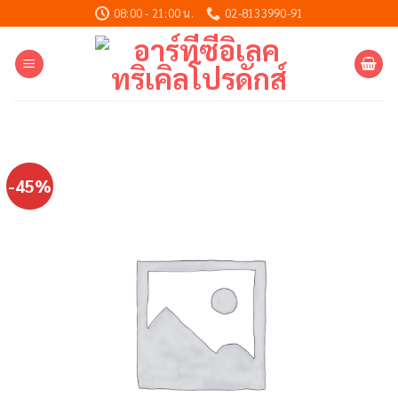
Skip
08:00 - 21:00 น.
02-8133990-91
to
content
-45%