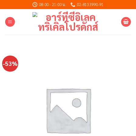
Skip
08:00 - 21:00 น.
02-8133990-91
to
content
-53%