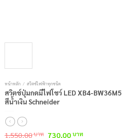
หน้าหลัก
/
สวิตช์ไฟฟ้าทุกชนิด
สวิตช์ปุ่มกดมีไฟโชว์ LED XB4-BW36M5
สีน้ำเงิน Schneider
Original
Current
1,550.00
730.00
บาท
บาท