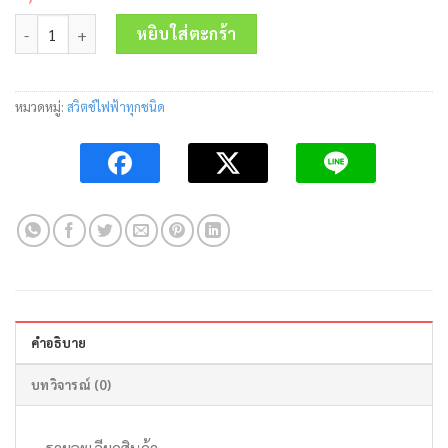
price
price
จำนวน สวิตช์ปุ่มกดมีไฟโชว์ LED XB4-BW36M5 สีน้ำเงิน Schneider ชิ
was:
is:
หยิบใส่ตะกร้า
1,550.00 บาท.
730.00 บาท.
หมวดหมู่:
สวิตช์ไฟฟ้าทุกชนิด
คำอธิบาย
บทวิจารณ์ (0)